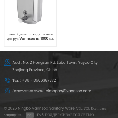
Ручной дозатор жидкого мыла
для рук Vannsoo на 1000 мл,
завод
Add : No. 2 Hongsun Rd, Lubu Town, Yuyao City,
Zhejiang Province, China
Тел. : +86 -13566387372
Электронная почта : elmagao@vannsoo.com
© 2026 Ningbo Vannsoo Sanitary Ware Co., Ltd. Все права
защищены .
IPv6 ПОДДЕРЖИВАЕТСЯ СЕТЬЮ