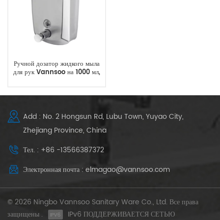
Ручной дозатор жидкого мыла
для рук Vannsoo на 1000 мл,
завод
Add : No. 2 Hongsun Rd, Lubu Town, Yuyao City,
Zhejiang Province, China
Тел. : +86 -13566387372
Электронная почта : elmagao@vannsoo.com
© 2026 Ningbo Vannsoo Sanitary Ware Co., Ltd. Все права
защищены .
IPv6 ПОДДЕРЖИВАЕТСЯ СЕТЬЮ