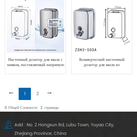
Настенный дозатор для мыла с
Коммерческий настенный
замком, поставляемый напрямую
дозатор для мыла из
с завода.
нержавеющей стали объемом
500 мл, устойчивый к коррозии
и протечкам.
1
2
В Общей Сложности
2
Страницы
Add : No. 2 Hongsun Rd, Lubu Town, Yuyao City,
Zhejiang Province, China