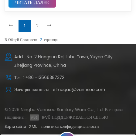
ЧИТАТЬ ДАЛЕЕ
1
2
В Общей Сложности
2
Страницы
Add : No. 2 Hongsun Rd, Lubu Town, Yuyao City,
Zhejiang Province, China
Тел. : +86 -13566387372
Электронная почта : elmagao@vannsoo.com
© 2026 Ningbo Vannsoo Sanitary Ware Co., Ltd. Все права
защищены .
IPv6 ПОДДЕРЖИВАЕТСЯ СЕТЬЮ
Карта сайта
XML
политика конфиденциальности