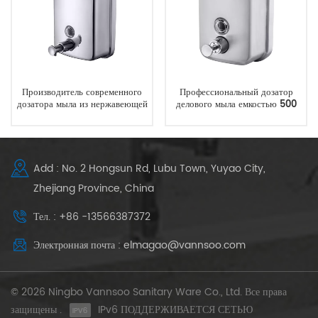
Производитель современного
Профессиональный дозатор
дозатора мыла из нержавеющей
делового мыла емкостью 500
стали на 800 мл
мл, 17 унций,
персонализированный
логотипом
Add : No. 2 Hongsun Rd, Lubu Town, Yuyao City,
Zhejiang Province, China
Тел. : +86 -13566387372
Электронная почта : elmagao@vannsoo.com
© 2026 Ningbo Vannsoo Sanitary Ware Co., Ltd. Все права
защищены .
IPv6 ПОДДЕРЖИВАЕТСЯ СЕТЬЮ