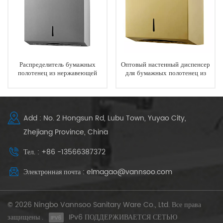
Распределитель бумажных
Оптовый настенный диспенсер
полотенец из нержавеющей
для бумажных полотенец из
стали для коммерческих
нержавеющей стали с золотым
туалетов с поверхностным
покрытием
монтажом
Add : No. 2 Hongsun Rd, Lubu Town, Yuyao City,
Zhejiang Province, China
Тел. : +86 -13566387372
Электронная почта : elmagao@vannsoo.com
© 2026 Ningbo Vannsoo Sanitary Ware Co., Ltd. Все права
защищены .
IPv6 ПОДДЕРЖИВАЕТСЯ СЕТЬЮ