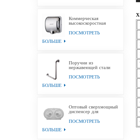
Х
Коммерческая
высокоскоростная
сушилка для рук для
уборных
ПОСМОТРЕТЬ
БОЛЬШЕ
Поручни из
нержавеющей стали
для инвалидов
ПОСМОТРЕТЬ
БОЛЬШЕ
Оптовый сверхмощный
диспенсер для
туалетной бумаги с
двойным 9-дюймовым
ПОСМОТРЕТЬ
настенным креплением
БОЛЬШЕ
в рулонах большого
размера