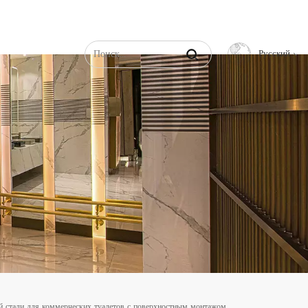
Русский
English
Français
Русский
Español
عربي
中文
й стали для коммерческих туалетов с поверхностным монтажом