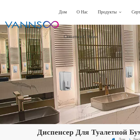
Дом
О Нас
Продукты
Сер
Связаться С Нами
Диспенсер Для Туалетной Бу
Дом
Дисп