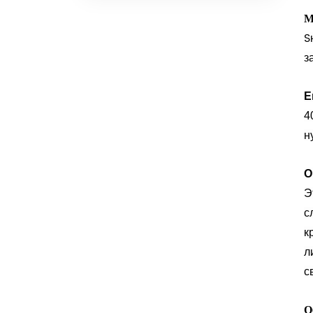
М
S
з
Е
4
н
О
Э
с
к
л
с
О