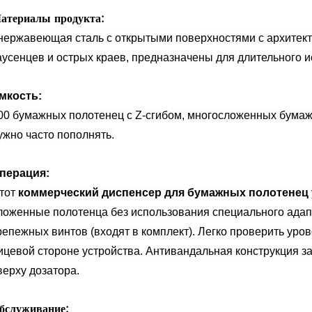
атериалы продукта:
нержавеющая сталь с открытыми поверхностями с архитекту
аусенцев и острых краев, предназначены для длительного 
мкость:
00 бумажных полотенец с Z-сгибом, многосложенных бумаж
ужно часто пополнять.
перация:
тот
коммерческий диспенсер для бумажных полотенец
ложенные полотенца без использования специального адап
репежных винтов (входят в комплект). Легко проверить уро
ицевой стороне устройства. Антивандальная конструкция за
верху дозатора.
бслуживание: