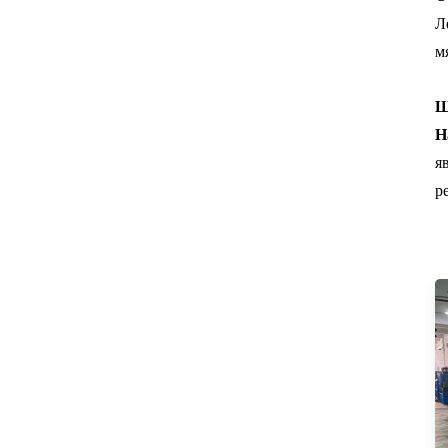
Л
м
Ш
Н
я
р