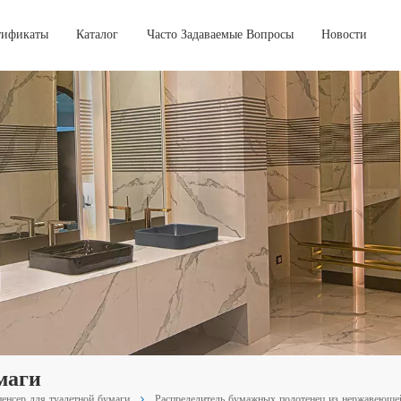
тификаты
Каталог
Часто Задаваемые Вопросы
Новости
маги
енсер для туалетной бумаги
Распределитель бумажных полотенец из нержавеюще