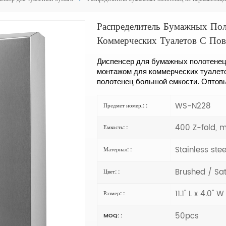
Распределитель Бумажных По
Коммерческих Туалетов С По
Диспенсер для бумажных полотенец
монтажом для коммерческих туале
полотенец большой емкости. Оптовы
WS-N228
Предмет номер.: :
400 Z-fold, m
Емкость: :
Stainless stee
Материал: :
Brushed / Sat
Цвет: :
11.1" L x 4.0" W
Размер: :
50pcs
MOQ: :