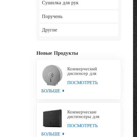
Сушилка для рук
Поручень
Другие
Новые Продукты
Коммерческий
диспенсер для
туалетной бумаги
Jumbo из
ПОСМОТРЕТЬ
нержавеющей стали с
БОЛЬШЕ
настенным креплением
Коммерческие
диспенсеры для
полотенец для рук из
черной бумаги из
ПОСМОТРЕТЬ
нержавеющей стали
БОЛЬШЕ