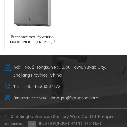
Распределитель бумажных
полотенец из нержавеющей
стали для коммерческих
туалетов с поверхностным
монтажом
Add : No. 2 Hongsun Rd, Lubu Town, Yuyao City,
Zhejiang Province, China
Тел. : +86 -13566387372
Электронная почта : elmagao@vannsoo.com
© 2026 Ningbo Vannsoo Sanitary Ware Co., Ltd. Все права
защищены .
IPv6 ПОДДЕРЖИВАЕТСЯ СЕТЬЮ