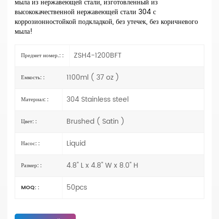
мыла из нержавеющей стали, изготовленный из
высококачественной нержавеющей стали 304 с
коррозионностойкой подкладкой, без утечек, без коричневого
мыла!
ZSH4-1200BFT
Предмет номер.: :
1100ml ( 37 oz )
Емкость: :
304 Stainless steel
Материал: :
Brushed ( Satin )
Цвет: :
Liquid
Насос: :
4.8" L x 4.8" W x 8.0" H
Размер: :
50pcs
MOQ: :