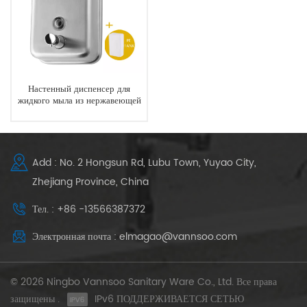
Настенный диспенсер для
жидкого мыла из нержавеющей
стали для тяжелых условий
эксплуатации
Add : No. 2 Hongsun Rd, Lubu Town, Yuyao City,
Zhejiang Province, China
Тел. : +86 -13566387372
Электронная почта : elmagao@vannsoo.com
© 2026 Ningbo Vannsoo Sanitary Ware Co., Ltd. Все права
защищены .
IPv6 ПОДДЕРЖИВАЕТСЯ СЕТЬЮ