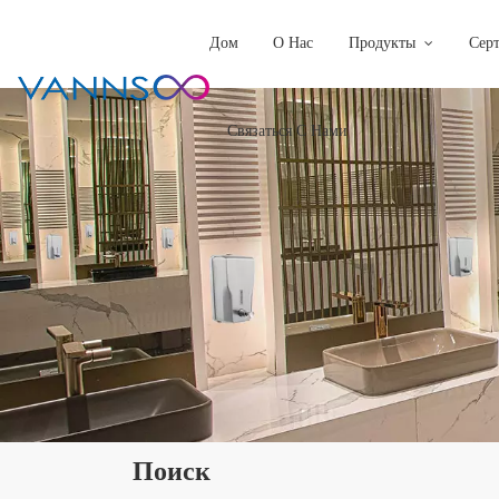
Дом
О Нас
Продукты
Сер
Связаться С Нами
Поиск