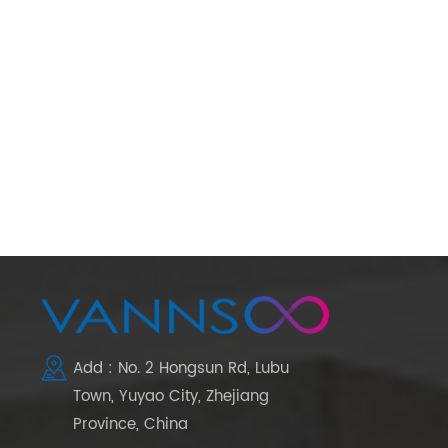
Add : No. 2 Hongsun Rd, Lubu
Town, Yuyao City, Zhejiang
Province, China