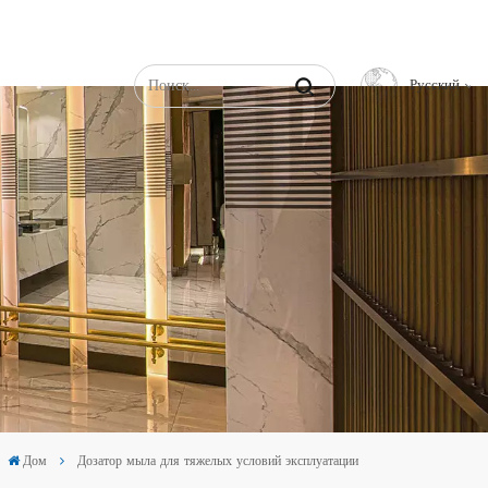
Русский
English
Français
Русский
Español
عربي
中文
Дом
Дозатор мыла для тяжелых условий эксплуатации