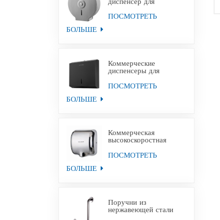
диспенсер для
туалетной бумаги
Jumbo из
ПОСМОТРЕТЬ
нержавеющей стали с
БОЛЬШЕ
настенным креплением
Коммерческие
диспенсеры для
полотенец для рук из
черной бумаги из
ПОСМОТРЕТЬ
нержавеющей стали
БОЛЬШЕ
Коммерческая
высокоскоростная
сушилка для рук для
уборных
ПОСМОТРЕТЬ
БОЛЬШЕ
Поручни из
нержавеющей стали
для инвалидов