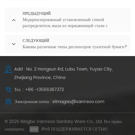
ПРЕДЫДУЩИЙ
Модернизированный установленный стеной
распределитель мыла из нержавеющей стали с
коррозионностойкой подкладкой внутри
СЛЕДУЮЩИЙ
Каковы различные типы диспенсеров туалетной бумаги?
Add : No. 2 Hongsun Rd, Lubu Town, Yuyao City,
Zhejiang Province, China
Тел. : +86 -13566387372
Электронная почта : elmagao@vannsoo.com
© 2026 Ningbo Vannsoo Sanitary Ware Co., Ltd. Все права
защищены .
IPv6 ПОДДЕРЖИВАЕТСЯ СЕТЬЮ