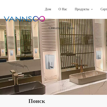
Дом
О Нас
Продукты
Сер
Связаться С Нами
Поиск