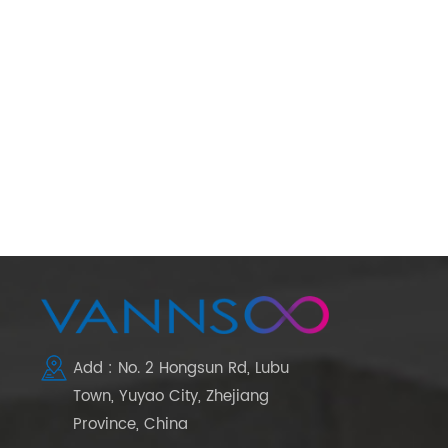
Add : No. 2 Hongsun Rd, Lubu
Town, Yuyao City, Zhejiang
Province, China