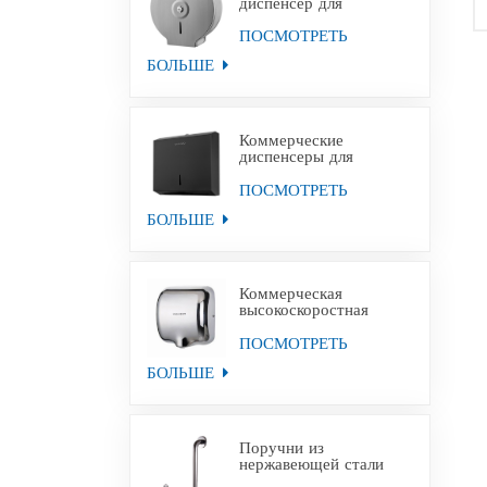
диспенсер для
туалетной бумаги
Jumbo из
ПОСМОТРЕТЬ
нержавеющей стали с
БОЛЬШЕ
настенным креплением
Коммерческие
диспенсеры для
полотенец для рук из
черной бумаги из
ПОСМОТРЕТЬ
нержавеющей стали
БОЛЬШЕ
Коммерческая
высокоскоростная
сушилка для рук для
уборных
ПОСМОТРЕТЬ
БОЛЬШЕ
Поручни из
нержавеющей стали
для инвалидов