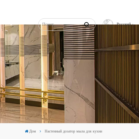
Русский
English
Français
Русский
Español
عربي
中文
Дом
Настенный дозатор мыла для кухни