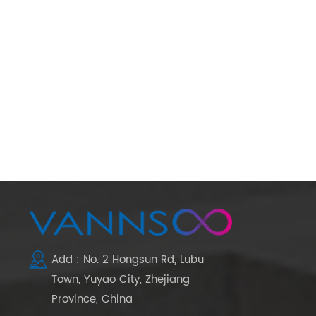
Add : No. 2 Hongsun Rd, Lubu
Town, Yuyao City, Zhejiang
Province, China