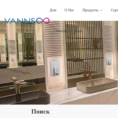
Дом
О Нас
Продукты
Сер
Связаться С Нами
Поиск