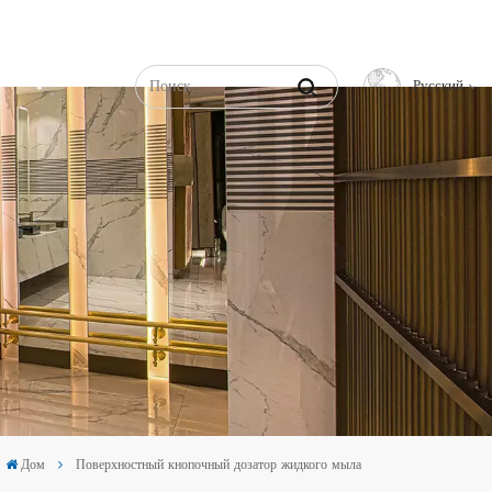
Русский
English
Français
Русский
Español
عربي
中文
Дом
Поверхностный кнопочный дозатор жидкого мыла