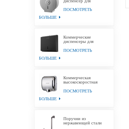
диспенсер для
туалетной бумаги
Jumbo из
ПОСМОТРЕТЬ
нержавеющей стали с
БОЛЬШЕ
настенным креплением
Коммерческие
диспенсеры для
полотенец для рук из
черной бумаги из
ПОСМОТРЕТЬ
нержавеющей стали
БОЛЬШЕ
Коммерческая
высокоскоростная
сушилка для рук для
уборных
ПОСМОТРЕТЬ
БОЛЬШЕ
Поручни из
нержавеющей стали
для инвалидов