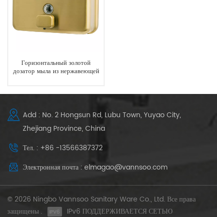
Горизонтальный золотой
дозатор мыла из нержавеющей
стали для ванной комнаты
Add : No. 2 Hongsun Rd, Lubu Town, Yuyao City,
Zhejiang Province, China
Тел. : +86 -13566387372
Электронная почта : elmagao@vannsoo.com
© 2026 Ningbo Vannsoo Sanitary Ware Co., Ltd. Все права
защищены .
IPv6 ПОДДЕРЖИВАЕТСЯ СЕТЬЮ