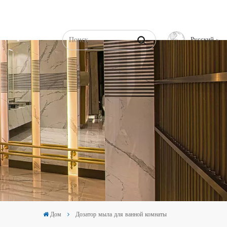
Русский
English
Français
Русский
Español
عربي
中文
Дом
Дозатор мыла для ванной комнаты