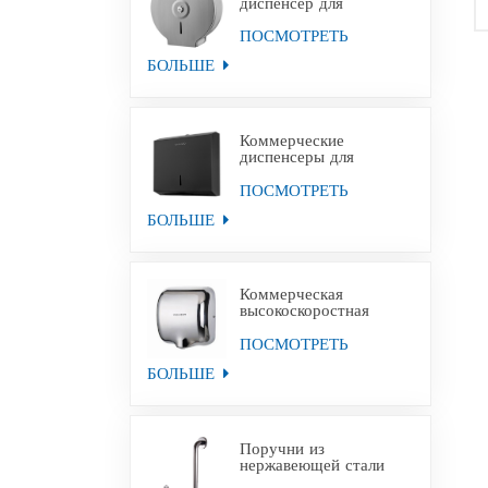
диспенсер для
туалетной бумаги
Jumbo из
ПОСМОТРЕТЬ
нержавеющей стали с
БОЛЬШЕ
настенным креплением
Коммерческие
диспенсеры для
полотенец для рук из
черной бумаги из
ПОСМОТРЕТЬ
нержавеющей стали
БОЛЬШЕ
Коммерческая
высокоскоростная
сушилка для рук для
уборных
ПОСМОТРЕТЬ
БОЛЬШЕ
Поручни из
нержавеющей стали
для инвалидов