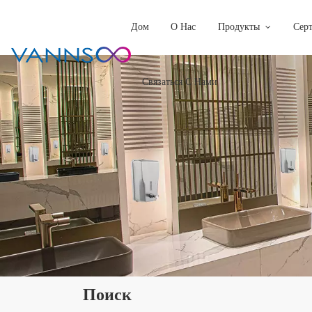
Дом
О Нас
Продукты
Сер
Связаться С Нами
Поиск