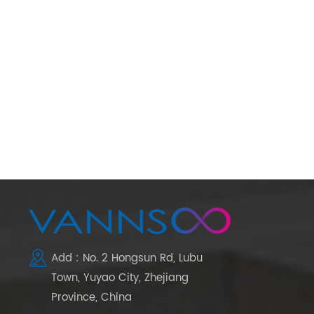
Add : No. 2 Hongsun Rd, Lubu
Town, Yuyao City, Zhejiang
Province, China