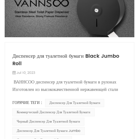
Диспенсер для туалетной бумаги Black Jumbo
Roll
Jul 10, 2023
ВАННСОО диспенсер для туалетной бумаги в рулонах
Изготовлен из высококачественной нержавеющей стали
различных цветов, включая матовый, черный и золотой.
ГОРЯЧИЕ ТЕГИ :
Диспенсер Для Туалетной Бумаги
Черная окраска вокруг корпуса из нержавеющей стали
предотвращает коммерческий диспенсер для туалетной
Коммерческий Диспенсер Для Туалетной Бумаги
бумаги от ржавчины. Прочный и долговечный, чем
Черный Диспенсер Для Туалетной Бумаги
традиционные диспенсеры для туалетной бумаги. Этот
Диспенсер Для Туалетной Бумаги Jumbo
черный диспенсер для туалетной бумаги имеет большую