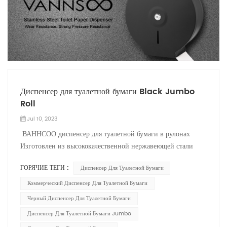
Диспенсер для туалетной бумаги Black Jumbo
Roll
Jul 10, 2023
ВАННСОО диспенсер для туалетной бумаги в рулонах
Изготовлен из высококачественной нержавеющей стали
различных цветов, включая матовый, черный и золотой.
ГОРЯЧИЕ ТЕГИ :
Диспенсер Для Туалетной Бумаги
Черная окраска вокруг корпуса из нержавеющей стали
предотвращает коммерческий диспенсер для туалетной
Коммерческий Диспенсер Для Туалетной Бумаги
бумаги от ржавчины. Прочный и долговечный, чем
Черный Диспенсер Для Туалетной Бумаги
традиционные диспенсеры для туалетной бумаги. Этот
Диспенсер Для Туалетной Бумаги Jumbo
черный диспенсер для туалетной бумаги имеет большую