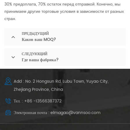
30% предоплата, 70% остаток перед отправкой. Конечно, мы
принимаем другие торговые условия в зависимости от разных
стран.
ПРЕДЫДУЩИЙ
Каков ваш MOQ?
СЛЕДУЮЩИЙ
Где ваша фабрика?
Add : No. 2 Hongsun Rd, Lubu Town, Yuyao City,
Zhejiang Province, China
Тел. : +86 -13566387372
Электронная почта : elmagao@vannsoo.com