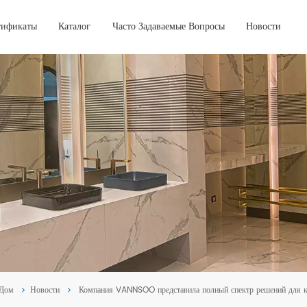
тификаты
Каталог
Часто Задаваемые Вопросы
Новости
Дом
Новости
Компания VANNSOO представила полный спектр решений для к