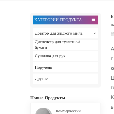
К
КАТЕГОРИИ ПРОДУКТА
н
Дозатор для жидкого мыла
Диспенсер для туалетной
бумаги
А
Сушилка для рук
п
Поручень
к
Ш
Другие
г
Ю
Новые Продукты
в
Коммерческий