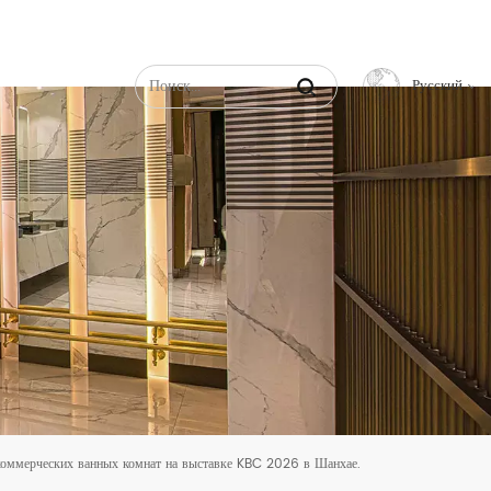
Русский
English
Français
Русский
Español
عربي
中文
оммерческих ванных комнат на выставке KBC 2026 в Шанхае.