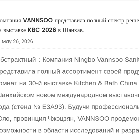
омпания VANNSOO представила полный спектр решен
а выставке KBC 2026 в Шанхае.
May 26, 2026
бстрактный
：
Компания Ningbo Vannsoo Sanit
редставила полный ассортимент своей прод
омнат на 30-й выставке Kitchen & Bath Chin
анхайском новом международном выставочно
ода (стенд № E3A93). Будучи профессионал
яо, провинция Чжэцзян, VANNSOO продемо
озможности в области исследований и разра