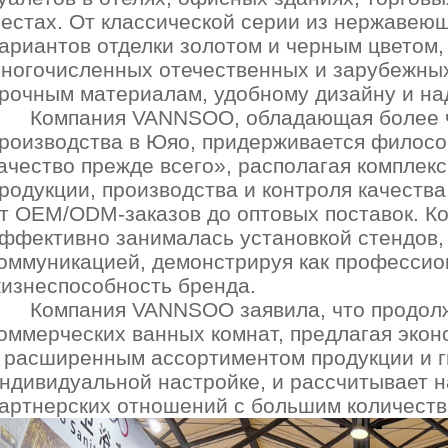
естах. От классической серии из нержавею
ариантов отделки золотом и черным цветом,
ногочисленных отечественных и зарубежных
рочным материалам, удобному дизайну и на
Компания VANNSOO, обладающая более 
роизводства в Юяо, придерживается филосо
ачество прежде всего», располагая комплек
родукции, производства и контроля качества
т OEM/ODM-заказов до оптовых поставок. Ко
ффективно занималась установкой стендов,
оммуникацией, демонстрируя как профессион
изнеспособность бренда.
Компания VANNSOO заявила, что продолж
оммерческих ванных комнат, предлагая эко
 расширенным ассортиментом продукции и г
ндивидуальной настройке, и рассчитывает 
артнерских отношений с большим количеств