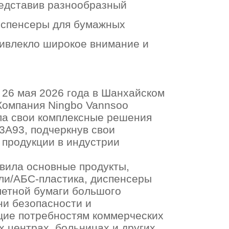
редставив разнообразный
испенсеры для бумажных
привлекло широкое внимание и
ь 26 мая 2026 года в Шанхайском
Компания Ningbo Vannsoo
ила свои комплексные решения
3A93, подчеркнув свои
 продукции в индустрии
вила основные продукты,
ли/АБС-пластика, диспенсеры
летной бумаги большого
ни безопасности и
щие потребностям коммерческих
х центрах, больницах и других