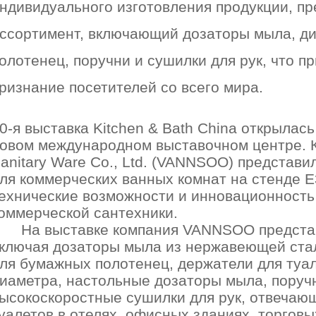
ндивидуального изготовления продукции, п
ссортимент, включающий дозаторы мыла, д
олотенец, поручни и сушилки для рук, что 
ризнание посетителей со всего мира.
0-я выставка Kitchen & Bath China открылас
овом международном выставочном центре. 
anitary Ware Co., Ltd. (VANNSOO) представ
ля коммерческих ванных комнат на стенде E
ехнические возможности и инновационность
оммерческой сантехники.
На выставке компания VANNSOO предста
ключая дозаторы мыла из нержавеющей ста
ля бумажных полотенец, держатели для туа
иаметра, настольные дозаторы мыла, поруч
ысокоскоростные сушилки для рук, отвечаю
уалетов в отелях, офисных зданиях, торговы