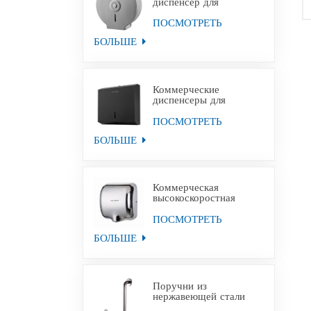
диспенсер для
туалетной бумаги
Jumbo из
ПОСМОТРЕТЬ
нержавеющей стали с
БОЛЬШЕ
настенным креплением
Коммерческие
диспенсеры для
полотенец для рук из
черной бумаги из
ПОСМОТРЕТЬ
нержавеющей стали
БОЛЬШЕ
Коммерческая
высокоскоростная
сушилка для рук для
уборных
ПОСМОТРЕТЬ
БОЛЬШЕ
Поручни из
нержавеющей стали
для инвалидов