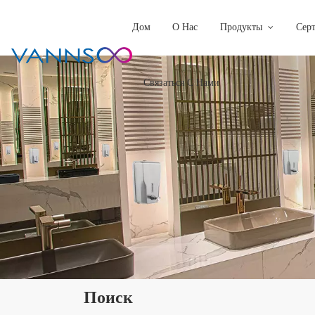
Дом
О Нас
Продукты
Сер
Связаться С Нами
Поиск