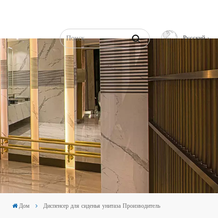
Русский
English
Français
Русский
Español
عربي
中文
Дом
Диспенсер для сиденья унитаза Производитель