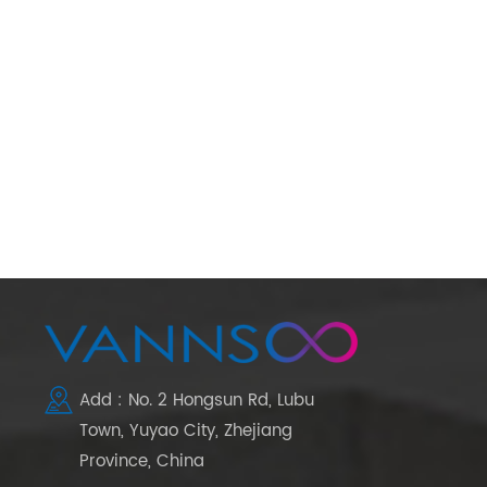
Add : No. 2 Hongsun Rd, Lubu
Town, Yuyao City, Zhejiang
Province, China