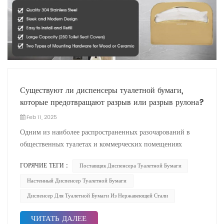
Существуют ли диспенсеры туалетной бумаги,
которые предотвращают разрыв или разрыв рулона?
Feb 11, 2025
Одним из наиболее распространенных разочарований в
общественных туалетах и коммерческих помещениях
является рулет туалетной бумаги, который неконтролируется
ГОРЯЧИЕ ТЕГИ :
Поставщик Диспенсера Туалетной Бумаги
или слишком легко разрывается. Эта проблема может
привести к отходам, неудобствам и плохому опыту
Настенный Диспенсер Туалетной Бумаги
пользователя. Как профессиональный производитель
Диспенсер Для Туалетной Бумаги Из Нержавеющей Стали
диспенсеров туалетной бумаги, мы понимаем важность
проектирования дозаторов, которые не только обеспечивают
ЧИТАТЬ ДАЛЕЕ