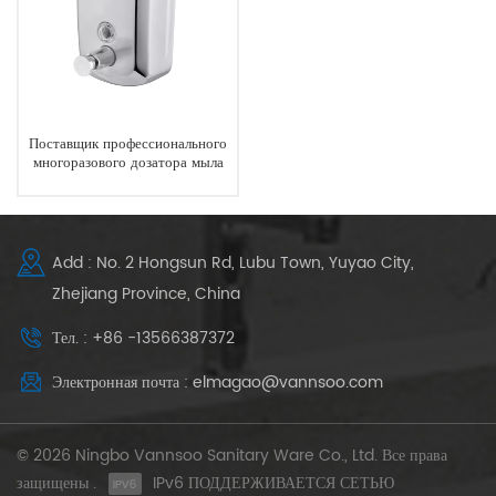
Поставщик профессионального
многоразового дозатора мыла
на 500 мл для рук
Add : No. 2 Hongsun Rd, Lubu Town, Yuyao City,
Zhejiang Province, China
Тел. : +86 -13566387372
Электронная почта : elmagao@vannsoo.com
© 2026 Ningbo Vannsoo Sanitary Ware Co., Ltd. Все права
защищены .
IPv6 ПОДДЕРЖИВАЕТСЯ СЕТЬЮ