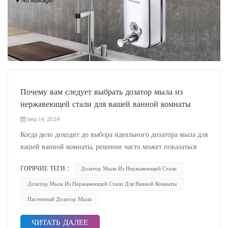
Почему вам следует выбрать дозатор мыла из
нержавеющей стали для вашей ванной комнаты
Sep 14, 2024
Когда дело доходит до выбора идеального дозатора мыла для
вашей ванной комнаты, решение часто может показаться
непростым. Учитывая разнообразие доступных материалов,
ГОРЯЧИЕ ТЕГИ :
Дозатор Мыла Из Нержавеющей Стали
дизайнов и типов, важно учитывать как функциональность,
так и эстетику. Одним из самых популярных вариантов для
Дозатор Мыла Из Нержавеющей Стали Для Ванной Комнаты
современных ванных комнат является дозатор мыла из
Настенный Дозатор Мыла
нержавеющей стали. Но почему вам стоит выбрать для
своей ванной комнаты дозатор мыла из нержавеющей
ЧИТАТЬ ДАЛЕЕ