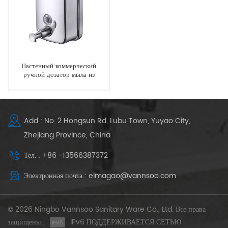
Настенный коммерческий
ручной дозатор мыла из
нержавеющей стали
Add : No. 2 Hongsun Rd, Lubu Town, Yuyao City,
Zhejiang Province, China
Тел. : +86 -13566387372
Электронная почта : elmagao@vannsoo.com
© 2026 Ningbo Vannsoo Sanitary Ware Co., Ltd. Все права
защищены .
IPv6 ПОДДЕРЖИВАЕТСЯ СЕТЬЮ