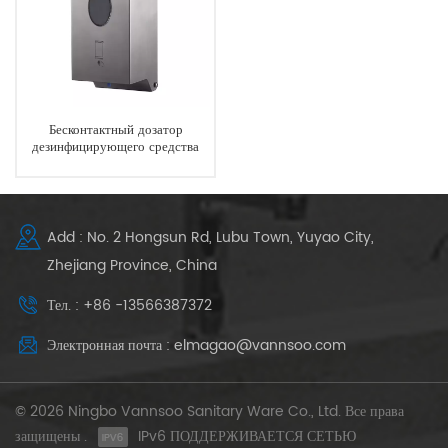
Бесконтактный дозатор
дезинфицирующего средства
для рук с настенным
креплением Hands Free
Автоматический дозатор мыла
Add : No. 2 Hongsun Rd, Lubu Town, Yuyao City,
Zhejiang Province, China
Тел. : +86 -13566387372
Электронная почта : elmagao@vannsoo.com
© 2026 Ningbo Vannsoo Sanitary Ware Co., Ltd. Все права
защищены .
IPv6 ПОДДЕРЖИВАЕТСЯ СЕТЬЮ