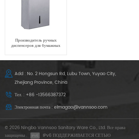
Производитель ручных
диспенсеров для бумажных
полотенец для коммерческих
туалетов
Add : No. 2 Hongsun Rd, Lubu Town, Yuyao City,
Zhejiang Province, China
Тел. : +86 -13566387372
Электронная почта : elmagao@vannsoo.com
© 2026 Ningbo Vannsoo Sanitary Ware Co., Ltd. Все права
защищены .
IPv6 ПОДДЕРЖИВАЕТСЯ СЕТЬЮ