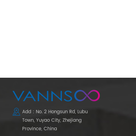
Add : No. 2 Hongsun Rd, Lubu
Town, Yuyao City, Zhejiang
Province, China