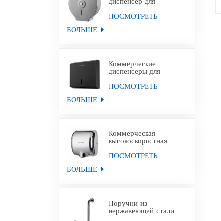
диспенсер для
туалетной бумаги
Jumbo из
ПОСМОТРЕТЬ
нержавеющей стали с
БОЛЬШЕ
настенным креплением
Коммерческие
диспенсеры для
полотенец для рук из
черной бумаги из
ПОСМОТРЕТЬ
нержавеющей стали
БОЛЬШЕ
Коммерческая
высокоскоростная
сушилка для рук для
уборных
ПОСМОТРЕТЬ
БОЛЬШЕ
Поручни из
нержавеющей стали
для инвалидов