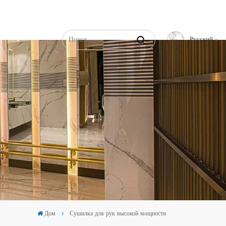
Русский
English
Français
Русский
Español
عربي
中文
Дом
Сушилка для рук высокой мощности