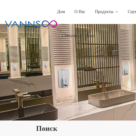
Дом
О Нас
Продукты
Сер
Связаться С Нами
Поиск