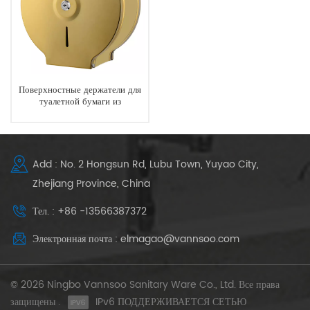
Поверхностные держатели для
туалетной бумаги из
нержавеющей стали Gold
Add : No. 2 Hongsun Rd, Lubu Town, Yuyao City,
Zhejiang Province, China
Тел. : +86 -13566387372
Электронная почта : elmagao@vannsoo.com
© 2026 Ningbo Vannsoo Sanitary Ware Co., Ltd. Все права
защищены .
IPv6 ПОДДЕРЖИВАЕТСЯ СЕТЬЮ