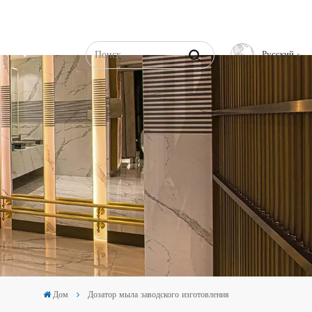
Русский
English
Français
Русский
Español
عربي
中文
Дом
Дозатор мыла заводского изготовления