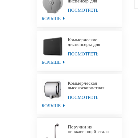
диспенсер для
туалетной бумаги
Jumbo из
ПОСМОТРЕТЬ
нержавеющей стали с
БОЛЬШЕ
настенным креплением
Коммерческие
диспенсеры для
полотенец для рук из
черной бумаги из
ПОСМОТРЕТЬ
нержавеющей стали
БОЛЬШЕ
Коммерческая
высокоскоростная
сушилка для рук для
уборных
ПОСМОТРЕТЬ
БОЛЬШЕ
Поручни из
нержавеющей стали
для инвалидов