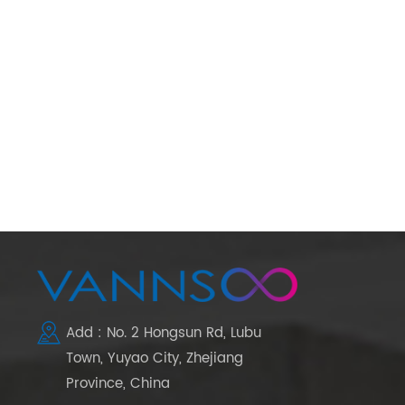
Add : No. 2 Hongsun Rd, Lubu
Town, Yuyao City, Zhejiang
Province, China