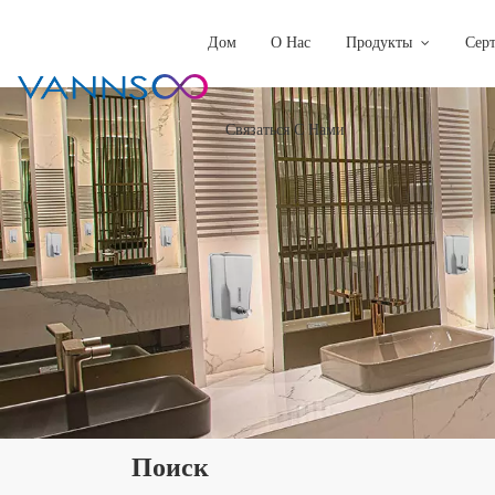
Дом
О Нас
Продукты
Сер
Связаться С Нами
Поиск