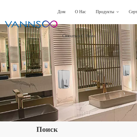
Дом
О Нас
Продукты
Сер
Связаться С Нами
Поиск