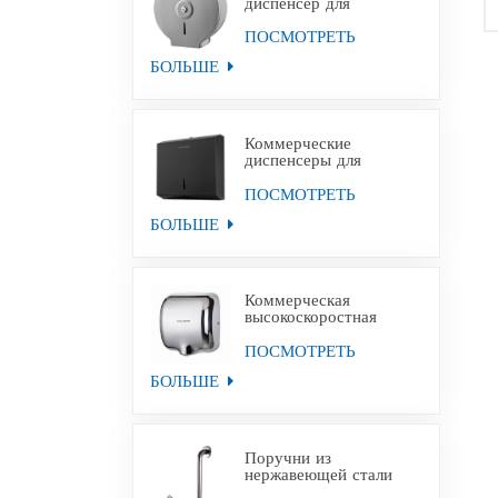
диспенсер для
туалетной бумаги
Jumbo из
ПОСМОТРЕТЬ
нержавеющей стали с
БОЛЬШЕ
настенным креплением
Коммерческие
диспенсеры для
полотенец для рук из
черной бумаги из
ПОСМОТРЕТЬ
нержавеющей стали
БОЛЬШЕ
Коммерческая
высокоскоростная
сушилка для рук для
уборных
ПОСМОТРЕТЬ
БОЛЬШЕ
Поручни из
нержавеющей стали
для инвалидов