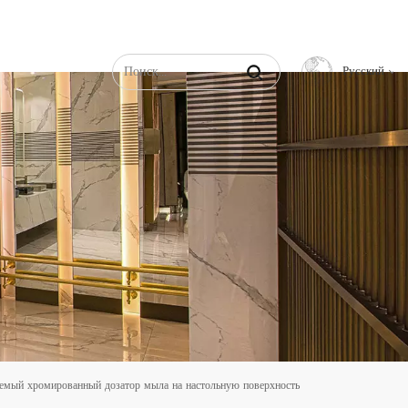
Русский
English
Français
Русский
Español
عربي
中文
яемый хромированный дозатор мыла на настольную поверхность