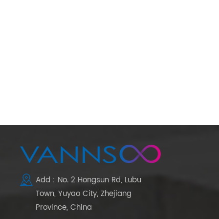
Add : No. 2 Hongsun Rd, Lubu
Town, Yuyao City, Zhejiang
Province, China