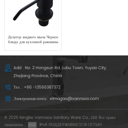
Дозатор жидкого мыла Черное
блюдо для кухонной раковины
10 унций
Add : No. 2 Hongsun Rd, Lubu Town, Yuyao City,
Zhejiang Province, China
Тел. : +86 -13566387372
Электронная почта : elmagao@vannsoo.com
© 2026 Ningbo Vannsoo Sanitary Ware Co., Ltd. Все права
защищены .
IPv6 ПОДДЕРЖИВАЕТСЯ СЕТЬЮ