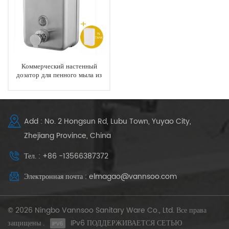
Коммерческий настенный
дозатор для пенного мыла из
нержавеющей стали Дозатор
для мытья рук
Add : No. 2 Hongsun Rd, Lubu Town, Yuyao City,
Zhejiang Province, China
Тел. : +86 -13566387372
Электронная почта : elmagao@vannsoo.com
© 2026 Ningbo Vannsoo Sanitary Ware Co., Ltd. Все права
защищены .
IPv6 ПОДДЕРЖИВАЕТСЯ СЕТЬЮ