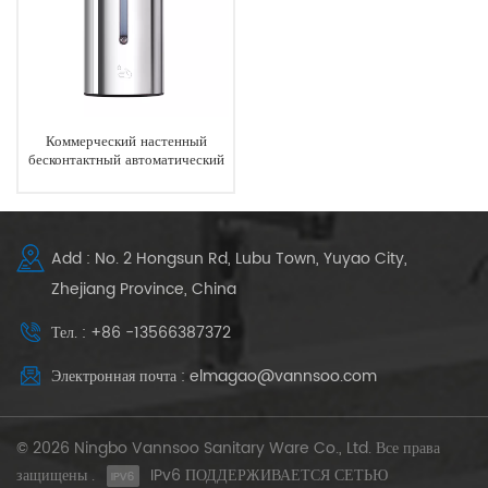
Коммерческий настенный
бесконтактный автоматический
дозатор мыла из нержавеющей
стали
Add : No. 2 Hongsun Rd, Lubu Town, Yuyao City,
Zhejiang Province, China
Тел. : +86 -13566387372
Электронная почта : elmagao@vannsoo.com
© 2026 Ningbo Vannsoo Sanitary Ware Co., Ltd. Все права
защищены .
IPv6 ПОДДЕРЖИВАЕТСЯ СЕТЬЮ