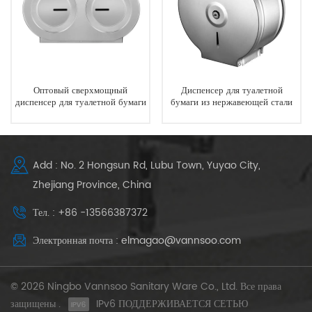
Оптовый сверхмощный
Диспенсер для туалетной
диспенсер для туалетной бумаги
бумаги из нержавеющей стали
с двойным 9-дюймовым
для ванной комнаты
настенным креплением в
рулонах большого размера
Add : No. 2 Hongsun Rd, Lubu Town, Yuyao City,
Zhejiang Province, China
Тел. : +86 -13566387372
Электронная почта : elmagao@vannsoo.com
© 2026 Ningbo Vannsoo Sanitary Ware Co., Ltd. Все права
защищены .
IPv6 ПОДДЕРЖИВАЕТСЯ СЕТЬЮ