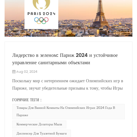
Лидерство в зеленом: Париж 2024 и устойчивое
управление санитарными объектами
Aug 02, 2024
Поскольку мир с нетерпением ожидает Олимпийских игр в
Париже, звучат убедительные призывы к тому, чтобы Игры
были самыми экологически чистыми. Организационный
ГОРЯЧИЕ ТЕГИ :
комитет Парижа взял на себя твердое обязательство не
Товары Для Ванной Комнаты На Олимпийских Играх 2024 Года В
только провести фантастическое мероприятие, но и
Париже
минимизировать потребление материалов и энергии во
всех аспектах Игр, включая управление инфраструктурой и
Коммерческие Дозаторы Мыла
объектами. Улучшенные гигиенические решения:В основе
Диспенсер Для Туалетной Бумаги