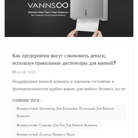
Как предприятия могут сэкономить деньги,
используя правильные диспенсеры для ванной?
Jul 26, 2025
Поддержание ванной комнаты в хорошем состоянии и
функциональности крайне важно для любого бизнеса, но не
менее важно и управление расходами. Значительная часть
ГОРЯЧИЕ ТЕГИ :
расходов на обслуживание ванной комнаты связана с
Коммерческий Диспенсер Для Бумажных Полотенец Для Ванной
расходными материалами, такими как мыло, бумажные
Комнаты
полотенца и средства для сушки рук. Для предприятий
выбор правильных диспенсеров может стать решающим
Коммерческие Сушилки Для Рук Для Ванной Комнаты
фактором как в плане сокращения отходов, так и в плане
Коммерческий Дозатор Пенного Мыла