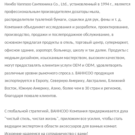
Нинбо Vannsoo Сантехника Co., Ltd.
, установленный в
1994 г.
, является
профессиональным производителем
дозаторы мыла,
распределители туалетной бумаги,
сушилки для рук, фены
и т. д.
Компания объединяет исследования и разработки, проектирование,
производство, продажи и послепродажное обслуживание, в
основном предлагая
продукты
в отель, торговый центр, супермаркет,
офисное здание, аэропорт, больницу, школу
и так далее
. Продукты с
модным дизайном, изысканным мастерством, высоким качеством,
могут предоставлять клиентам услуги OEM и ODM, удовлетворять
различные уровни рыночного спроса.
s
.
ВАННСОО
продукция
экспортируется в Европу, Северную Америку, Австралию, Ближний
Восток, Южную Америку, Азию, более чем в 30 стран и регионов,
благодаря похвале клиентов.
С глобальной стратегией,
ВАННСОО
Компания придерживается духа
"
чистый стиль, чистая жизнь
", приложим все усилия, чтобы стать
ведущим экспертом в области аксессуаров для ванных комнат.
Искренне надеемся на сотрудничество с вами!