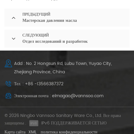
ПРЕДЫДУЩИЙ
Мастерская давления масла
СЛЕДУЮЩИЙ
Отдел исследований и разработок
Add : No. 2 Hongsun Rd, Lubu Town, Yuyao City,
Zhejiang Province, China
Тел. : +86 -13566387372
Электронная почта : elmagao@vannsoo.com
© 2026 Ningbo Vannsoo Sanitary Ware Co., Ltd. Все права
защищены .
IPv6 ПОДДЕРЖИВАЕТСЯ СЕТЬЮ
Карта сайта
XML
политика конфиденциальности