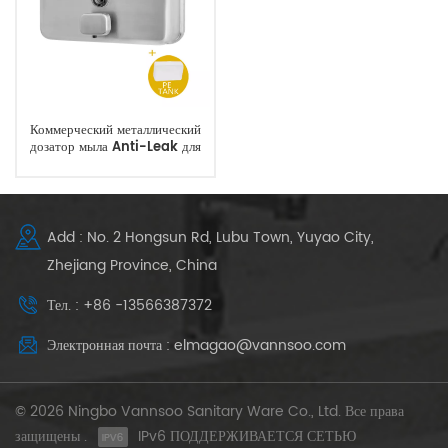
Коммерческий металлический
дозатор мыла Anti-Leak для
ресторана гостиниц
Add : No. 2 Hongsun Rd, Lubu Town, Yuyao City,
Zhejiang Province, China
Тел. : +86 -13566387372
Электронная почта : elmagao@vannsoo.com
© 2026 Ningbo Vannsoo Sanitary Ware Co., Ltd. Все права
защищены .
IPv6 ПОДДЕРЖИВАЕТСЯ СЕТЬЮ